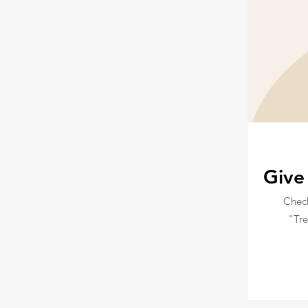
Give
Chec
"Tre