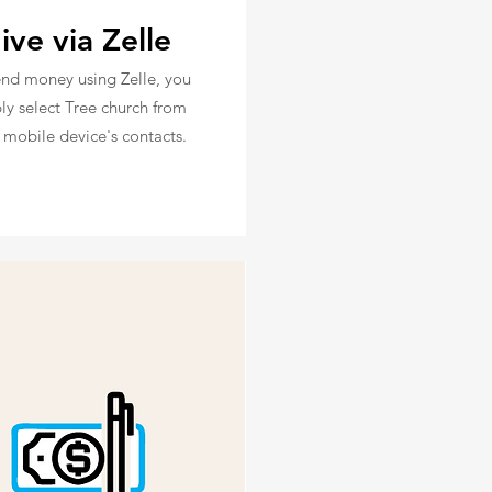
ive via Zelle
end money using Zelle, you
ly select Tree church from
 mobile device's contacts.