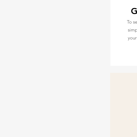
G
To s
simp
your